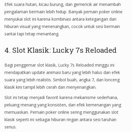
Efek suara hutan, kicau burung, dan gemericik air menambah
pengalaman bermain lebih hidup. Banyak pemain poker online
menyukai slot ini karena kombinasi antara ketegangan dan
hiburan visual yang menenangkan, cocok untuk sesi bermain
santai tapi tetap menantang.
4. Slot Klasik: Lucky 7s Reloaded
Bagi penggemar slot klasik, Lucky 7s Reloaded minggu ini
mendapatkan update animasi baru yang lebih halus dan efek
suara yang lebih realistis. Simbol buah, angka 7, dan lonceng
klasik kini tampil lebih cerah dan menyenangkan.
Slot ini tetap menjadi favorit karena mekanisme sederhana,
peluang menang yang konsisten, dan efek kemenangan yang
memuaskan. Pemain poker online sering menggunakan slot
klasik seperti ini sebagai hiburan ringan antara sesi taruhan
serius.