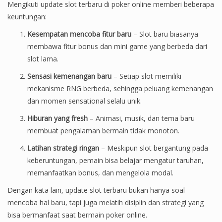
Mengikuti update slot terbaru di poker online memberi beberapa
keuntungan:
Kesempatan mencoba fitur baru
– Slot baru biasanya
membawa fitur bonus dan mini game yang berbeda dari
slot lama.
Sensasi kemenangan baru
– Setiap slot memiliki
mekanisme RNG berbeda, sehingga peluang kemenangan
dan momen sensational selalu unik.
Hiburan yang fresh
– Animasi, musik, dan tema baru
membuat pengalaman bermain tidak monoton.
Latihan strategi ringan
– Meskipun slot bergantung pada
keberuntungan, pemain bisa belajar mengatur taruhan,
memanfaatkan bonus, dan mengelola modal.
Dengan kata lain, update slot terbaru bukan hanya soal
mencoba hal baru, tapi juga melatih disiplin dan strategi yang
bisa bermanfaat saat bermain poker online.