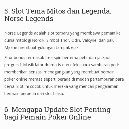
5. Slot Tema Mitos dan Legenda:
Norse Legends
Norse Legends adalah slot terbaru yang membawa pemain ke
dunia mitologi Nordik. Simbol Thor, Odin, Valkyrie, dan palu
Mjolnir membuat gulungan tampak epik.
Fitur bonus termasuk free spin bertema petir dan jackpot
progresif. Musik latar dramatis dan efek suara sambaran petir
memberikan sensasi menegangkan yang membuat pemain
poker online merasa seperti berada di medan pertempuran para
dewa. Slot ini cocok untuk mereka yang mencari pengalaman
bermain berbeda dari slot biasa.
6. Mengapa Update Slot Penting
bagi Pemain Poker Online