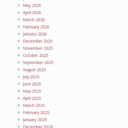
May 2026
April 2026
March 2026
February 2026
January 2026
December 2025
November 2025
October 2025
September 2025
August 2025
July 2025
June 2025
May 2025
April 2025
March 2025
February 2025
January 2025
December 2024