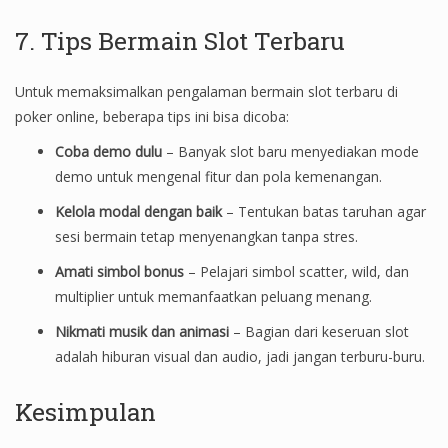
7. Tips Bermain Slot Terbaru
Untuk memaksimalkan pengalaman bermain slot terbaru di
poker online, beberapa tips ini bisa dicoba:
Coba demo dulu
– Banyak slot baru menyediakan mode
demo untuk mengenal fitur dan pola kemenangan.
Kelola modal dengan baik
– Tentukan batas taruhan agar
sesi bermain tetap menyenangkan tanpa stres.
Amati simbol bonus
– Pelajari simbol scatter, wild, dan
multiplier untuk memanfaatkan peluang menang.
Nikmati musik dan animasi
– Bagian dari keseruan slot
adalah hiburan visual dan audio, jadi jangan terburu-buru.
Kesimpulan