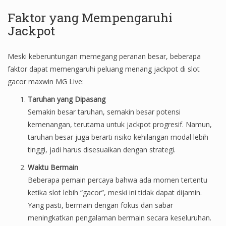
Faktor yang Mempengaruhi
Jackpot
Meski keberuntungan memegang peranan besar, beberapa
faktor dapat memengaruhi peluang menang jackpot di slot
gacor maxwin MG Live:
Taruhan yang Dipasang
Semakin besar taruhan, semakin besar potensi
kemenangan, terutama untuk jackpot progresif. Namun,
taruhan besar juga berarti risiko kehilangan modal lebih
tinggi, jadi harus disesuaikan dengan strategi.
Waktu Bermain
Beberapa pemain percaya bahwa ada momen tertentu
ketika slot lebih “gacor”, meski ini tidak dapat dijamin.
Yang pasti, bermain dengan fokus dan sabar
meningkatkan pengalaman bermain secara keseluruhan.