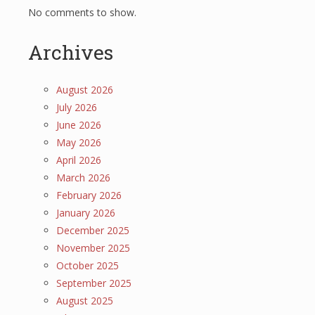
No comments to show.
Archives
August 2026
July 2026
June 2026
May 2026
April 2026
March 2026
February 2026
January 2026
December 2025
November 2025
October 2025
September 2025
August 2025