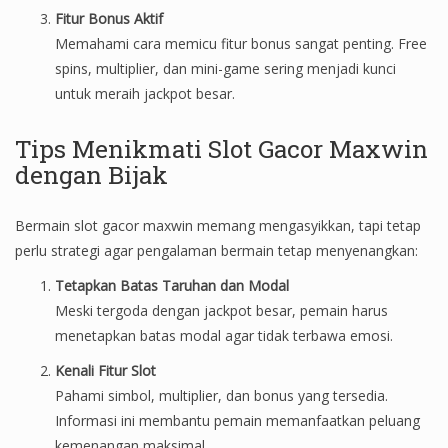
Fitur Bonus Aktif
Memahami cara memicu fitur bonus sangat penting. Free
spins, multiplier, dan mini-game sering menjadi kunci
untuk meraih jackpot besar.
Tips Menikmati Slot Gacor Maxwin
dengan Bijak
Bermain slot gacor maxwin memang mengasyikkan, tapi tetap
perlu strategi agar pengalaman bermain tetap menyenangkan:
Tetapkan Batas Taruhan dan Modal
Meski tergoda dengan jackpot besar, pemain harus
menetapkan batas modal agar tidak terbawa emosi.
Kenali Fitur Slot
Pahami simbol, multiplier, dan bonus yang tersedia.
Informasi ini membantu pemain memanfaatkan peluang
kemenangan maksimal.