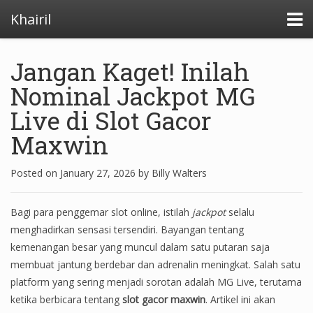
Khairil
Jangan Kaget! Inilah
Nominal Jackpot MG
Live di Slot Gacor
Maxwin
Posted on
January 27, 2026
by
Billy Walters
Bagi para penggemar slot online, istilah
jackpot
selalu
menghadirkan sensasi tersendiri. Bayangan tentang
kemenangan besar yang muncul dalam satu putaran saja
membuat jantung berdebar dan adrenalin meningkat. Salah satu
platform yang sering menjadi sorotan adalah MG Live, terutama
ketika berbicara tentang
slot gacor maxwin
. Artikel ini akan