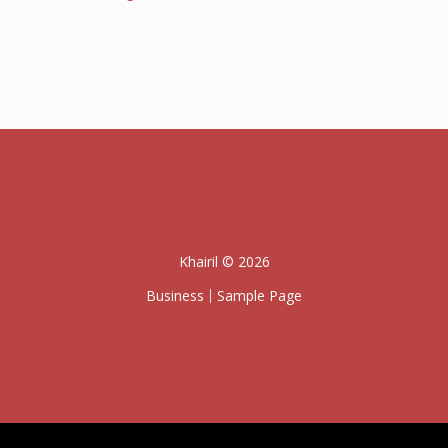
Khairil © 2026
Business
Sample Page