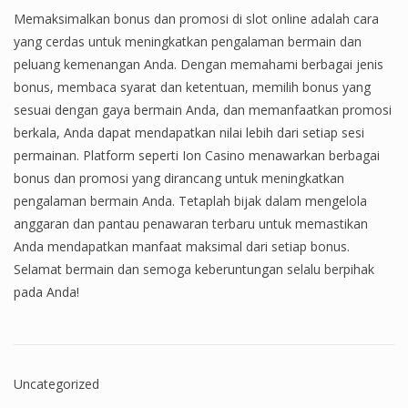
Memaksimalkan bonus dan promosi di slot online adalah cara
yang cerdas untuk meningkatkan pengalaman bermain dan
peluang kemenangan Anda. Dengan memahami berbagai jenis
bonus, membaca syarat dan ketentuan, memilih bonus yang
sesuai dengan gaya bermain Anda, dan memanfaatkan promosi
berkala, Anda dapat mendapatkan nilai lebih dari setiap sesi
permainan. Platform seperti Ion Casino menawarkan berbagai
bonus dan promosi yang dirancang untuk meningkatkan
pengalaman bermain Anda. Tetaplah bijak dalam mengelola
anggaran dan pantau penawaran terbaru untuk memastikan
Anda mendapatkan manfaat maksimal dari setiap bonus.
Selamat bermain dan semoga keberuntungan selalu berpihak
pada Anda!
Uncategorized