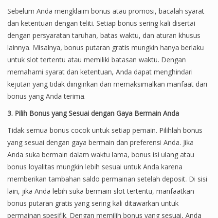
Sebelum Anda mengklaim bonus atau promosi, bacalah syarat
dan ketentuan dengan teliti. Setiap bonus sering kali disertai
dengan persyaratan taruhan, batas waktu, dan aturan khusus
lainnya. Misalnya, bonus putaran gratis mungkin hanya berlaku
untuk slot tertentu atau memiliki batasan waktu. Dengan
memahami syarat dan ketentuan, Anda dapat menghindari
kejutan yang tidak diinginkan dan memaksimalkan manfaat dari
bonus yang Anda terima.
3. Pilih Bonus yang Sesuai dengan Gaya Bermain Anda
Tidak semua bonus cocok untuk setiap pemain. Pilihlah bonus
yang sesuai dengan gaya bermain dan preferensi Anda. Jika
Anda suka bermain dalam waktu lama, bonus isi ulang atau
bonus loyalitas mungkin lebih sesuai untuk Anda karena
memberikan tambahan saldo permainan setelah deposit. Di sisi
lain, jika Anda lebih suka bermain slot tertentu, manfaatkan
bonus putaran gratis yang sering kali ditawarkan untuk
permainan spesifik. Dengan memilih bonus yang sesuai, Anda