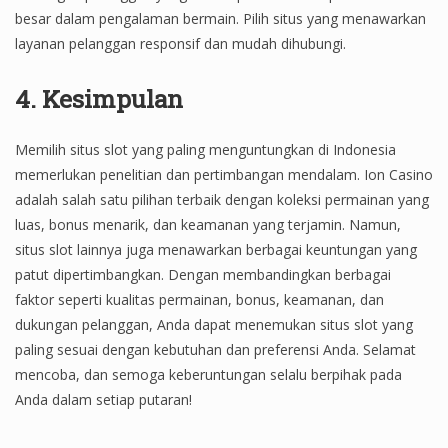
besar dalam pengalaman bermain. Pilih situs yang menawarkan
layanan pelanggan responsif dan mudah dihubungi.
4. Kesimpulan
Memilih situs slot yang paling menguntungkan di Indonesia
memerlukan penelitian dan pertimbangan mendalam. Ion Casino
adalah salah satu pilihan terbaik dengan koleksi permainan yang
luas, bonus menarik, dan keamanan yang terjamin. Namun,
situs slot lainnya juga menawarkan berbagai keuntungan yang
patut dipertimbangkan. Dengan membandingkan berbagai
faktor seperti kualitas permainan, bonus, keamanan, dan
dukungan pelanggan, Anda dapat menemukan situs slot yang
paling sesuai dengan kebutuhan dan preferensi Anda. Selamat
mencoba, dan semoga keberuntungan selalu berpihak pada
Anda dalam setiap putaran!