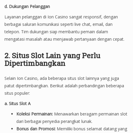
d. Dukungan Pelanggan
Layanan pelanggan di Ion Casino sangat responsif, dengan
berbagai saluran komunikasi seperti live chat, email, dan
telepon. Tim dukungan siap membantu pemain dalam
mengatasi masalah atau menjawab pertanyaan dengan cepat.
2. Situs Slot Lain yang Perlu
Dipertimbangkan
Selain Ion Casino, ada beberapa situs slot lainnya yang juga
patut dipertimbangkan. Berikut adalah perbandingan beberapa
situs populer:
a. Situs Slot A
Koleksi Permainan:
Menawarkan beragam permainan slot
dari berbagai penyedia perangkat lunak.
Bonus dan Promosi:
Memiliki bonus selamat datang yang