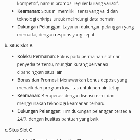
kompetitif, namun promosi reguler kurang variatif.
Keamanan:
Situs ini memiliki lisensi yang valid dan
teknologi enkripsi untuk melindungi data pemain.
Dukungan Pelanggan:
Layanan dukungan pelanggan yang
memadai, dengan respons yang cepat.
b. Situs Slot B
Koleksi Permainan:
Fokus pada permainan slot dari
penyedia tertentu, mungkin kurang bervariasi
dibandingkan situs lain.
Bonus dan Promosi:
Menawarkan bonus deposit yang
menarik dan program loyalitas untuk pemain tetap.
Keamanan:
Beroperasi dengan lisensi resmi dan
menggunakan teknologi keamanan terbaru.
Dukungan Pelanggan:
Tim dukungan pelanggan tersedia
24/7, dengan kualitas bantuan yang baik.
c. Situs Slot C