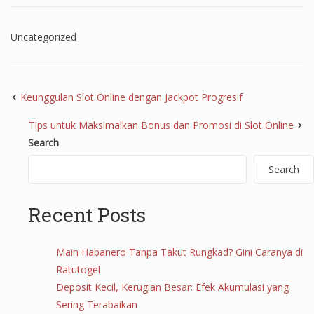
Uncategorized
Keunggulan Slot Online dengan Jackpot Progresif
Tips untuk Maksimalkan Bonus dan Promosi di Slot Online
Search
Search
Recent Posts
Main Habanero Tanpa Takut Rungkad? Gini Caranya di
Ratutogel
Deposit Kecil, Kerugian Besar: Efek Akumulasi yang
Sering Terabaikan