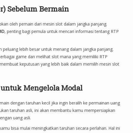
yer) Sebelum Bermain
an oleh pemain dari mesin slot dalam jangka panjang.
4D
, penting bagi pemula untuk mencari informasi tentang RTP
an peluang lebih besar untuk menang dalam jangka panjang.
erbagai game dan melihat slot mana yang memiliki RTP
embuat keputusan yang lebih baik dalam memilih mesin slot
 untuk Mengelola Modal
main dengan taruhan kecil jika ingin beralih ke permainan uang
rlukan taruhan asli, ini akan membantu kamu mempersiapkan
dengan uang asli.
amu bisa mulai meningkatkan taruhan secara perlahan. Hal ini