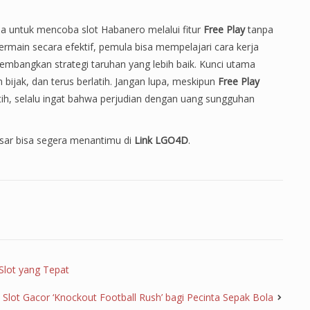
 untuk mencoba slot Habanero melalui fitur
Free Play
tanpa
main secara efektif, pemula bisa mempelajari cara kerja
embangkan strategi taruhan yang lebih baik. Kunci utama
ijak, dan terus berlatih. Jangan lupa, meskipun
Free Play
ih, selalu ingat bahwa perjudian dengan uang sungguhan
sar bisa segera menantimu di
Link LGO4D
.
Slot yang Tepat
Slot Gacor ‘Knockout Football Rush’ bagi Pecinta Sepak Bola