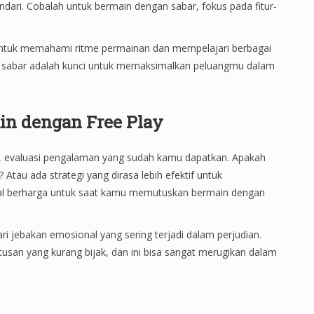
indari. Cobalah untuk bermain dengan sabar, fokus pada fitur-
ntuk memahami ritme permainan dan mempelajari berbagai
n sabar adalah kunci untuk memaksimalkan peluangmu dalam
in dengan Free Play
, evaluasi pengalaman yang sudah kamu dapatkan. Apakah
tau ada strategi yang dirasa lebih efektif untuk
al berharga untuk saat kamu memutuskan bermain dengan
i jebakan emosional yang sering terjadi dalam perjudian.
an yang kurang bijak, dan ini bisa sangat merugikan dalam