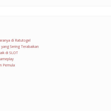
ranya di Ratutogel
i yang Sering Terabaikan
aik di SLOT
Gameplay
an Pemula