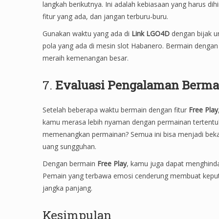
langkah berikutnya. Ini adalah kebiasaan yang harus dih
fitur yang ada, dan jangan terburu-buru.
Gunakan waktu yang ada di
Link LGO4D
dengan bijak u
pola yang ada di mesin slot Habanero. Bermain denga
meraih kemenangan besar.
7.
Evaluasi Pengalaman Berma
Setelah beberapa waktu bermain dengan fitur
Free Play
kamu merasa lebih nyaman dengan permainan tertentu? A
memenangkan permainan? Semua ini bisa menjadi bek
uang sungguhan.
Dengan bermain
Free Play
, kamu juga dapat menghindar
Pemain yang terbawa emosi cenderung membuat keputus
jangka panjang.
Kesimpulan