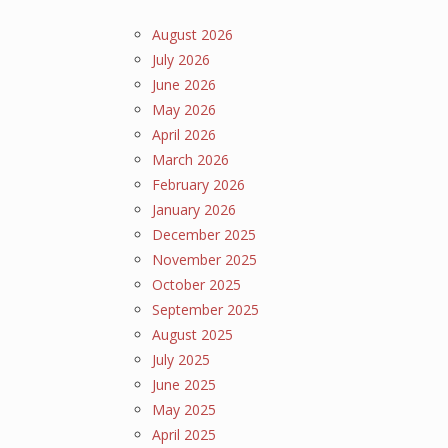
August 2026
July 2026
June 2026
May 2026
April 2026
March 2026
February 2026
January 2026
December 2025
November 2025
October 2025
September 2025
August 2025
July 2025
June 2025
May 2025
April 2025