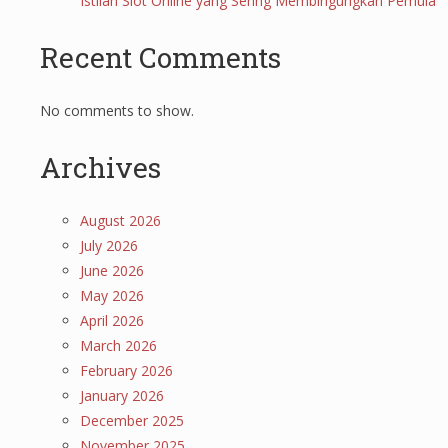
Istilah Slot Online yang Sering Membingungkan Pemula
Recent Comments
No comments to show.
Archives
August 2026
July 2026
June 2026
May 2026
April 2026
March 2026
February 2026
January 2026
December 2025
November 2025