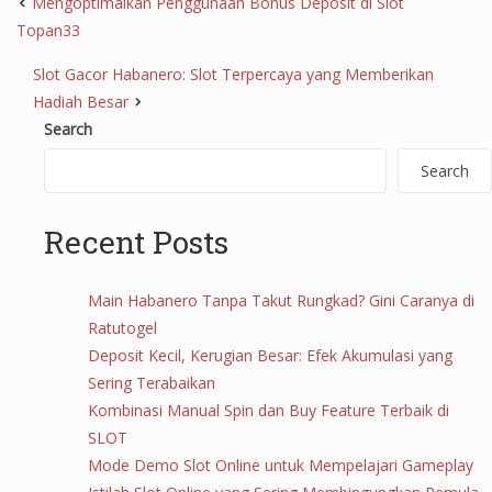
Mengoptimalkan Penggunaan Bonus Deposit di Slot
Topan33
Slot Gacor Habanero: Slot Terpercaya yang Memberikan
Hadiah Besar
Search
Search
Recent Posts
Main Habanero Tanpa Takut Rungkad? Gini Caranya di
Ratutogel
Deposit Kecil, Kerugian Besar: Efek Akumulasi yang
Sering Terabaikan
Kombinasi Manual Spin dan Buy Feature Terbaik di
SLOT
Mode Demo Slot Online untuk Mempelajari Gameplay