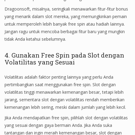
Dragoonsoft, misalnya, seringkali menawarkan fitur-fitur bonus
yang menarik dalam slot mereka, yang memungkinkan pemain
untuk memperoleh lebih banyak free spin atau hadiah lainnya.
Jangan ragu untuk mencoba berbagai fitur baru yang mungkin
tidak Anda ketahui sebelumnya.
4. Gunakan Free Spin pada Slot dengan
Volatilitas yang Sesuai
Volatilitas adalah faktor penting lainnya yang perlu Anda
pertimbangkan saat menggunakan free spin. Slot dengan
volatilitas tinggi menawarkan kemenangan besar, tetapi lebih
jarang, sementara slot dengan volatilitas rendah memberikan
kemenangan lebih sering, meski dalam jumlah yang lebih kecil.
Jika Anda mendapatkan free spin, pilihlah slot dengan volatilitas
yang sesuai dengan gaya bermain Anda. Jika Anda suka
tantangan dan ingin meraih kemenangan besar, slot dengan