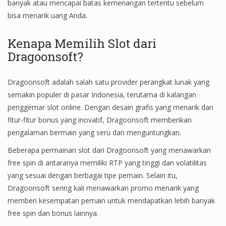
banyak atau mencapai batas kemenangan tertentu sebelum
bisa menarik uang Anda.
Kenapa Memilih Slot dari
Dragoonsoft?
Dragoonsoft adalah salah satu provider perangkat lunak yang
semakin populer di pasar Indonesia, terutama di kalangan
penggemar slot online. Dengan desain grafis yang menarik dan
fitur-fitur bonus yang inovatif, Dragoonsoft memberikan
pengalaman bermain yang seru dan menguntungkan.
Beberapa permainan slot dari Dragoonsoft yang menawarkan
free spin di antaranya memiliki RTP yang tinggi dan volatilitas
yang sesuai dengan berbagai tipe pemain. Selain itu,
Dragoonsoft sering kali menawarkan promo menarik yang
memberi kesempatan pemain untuk mendapatkan lebih banyak
free spin dan bonus lainnya.