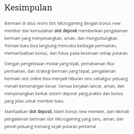
Kesimpulan
Bermain di situs resmi slot Microgaming dengan bonus new
member dan kemudahan
slot deposit
memberikan pengalaman
bermain yang menyenangkan, aman, dan menguntungkan.
Pemain baru bisa langsung mencoba berbagai permainan,
memanfaatkan bonus, dan fokus pada keseruan setiap putaran.
Dengan pengelolaan modal yang bijak, pemahaman fitur
permainan, dan strategi bermain yang tepat, pengalaman
bermain slot online bisa menjadi hiburan seru sekaligus peluang
meraih kemenangan besar. Semua berjalan lancar, aman, dan
menyenangkan berkat sistem deposit yang praktis dan bonus
yang jelas untuk member baru.
Manfaatkan
slot deposit
, klaim bonus new member, dan nikmati
pengalaman bermain slot Microgaming yang seru, aman, dan
penuh peluang menang sejak putaran pertama!