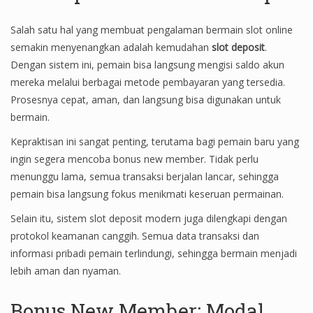
Salah satu hal yang membuat pengalaman bermain slot online
semakin menyenangkan adalah kemudahan
slot deposit
.
Dengan sistem ini, pemain bisa langsung mengisi saldo akun
mereka melalui berbagai metode pembayaran yang tersedia.
Prosesnya cepat, aman, dan langsung bisa digunakan untuk
bermain.
Kepraktisan ini sangat penting, terutama bagi pemain baru yang
ingin segera mencoba bonus new member. Tidak perlu
menunggu lama, semua transaksi berjalan lancar, sehingga
pemain bisa langsung fokus menikmati keseruan permainan.
Selain itu, sistem slot deposit modern juga dilengkapi dengan
protokol keamanan canggih. Semua data transaksi dan
informasi pribadi pemain terlindungi, sehingga bermain menjadi
lebih aman dan nyaman.
Bonus New Member: Modal