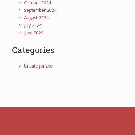
October 2024
September 2024
August 2024
July 2024
June 2024
Categories
Uncategorized