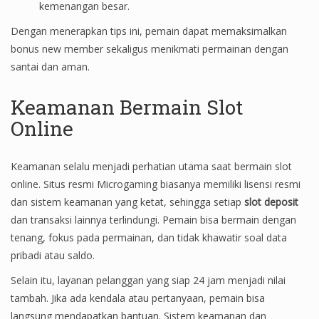
kemenangan besar.
Dengan menerapkan tips ini, pemain dapat memaksimalkan
bonus new member sekaligus menikmati permainan dengan
santai dan aman.
Keamanan Bermain Slot
Online
Keamanan selalu menjadi perhatian utama saat bermain slot
online. Situs resmi Microgaming biasanya memiliki lisensi resmi
dan sistem keamanan yang ketat, sehingga setiap
slot deposit
dan transaksi lainnya terlindungi. Pemain bisa bermain dengan
tenang, fokus pada permainan, dan tidak khawatir soal data
pribadi atau saldo.
Selain itu, layanan pelanggan yang siap 24 jam menjadi nilai
tambah. Jika ada kendala atau pertanyaan, pemain bisa
langsung mendapatkan bantuan. Sistem keamanan dan