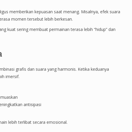
ligus memberikan kepuasan saat menang. Misalnya, efek suara
rasa momen tersebut lebih berkesan.
ang kuat sering membuat permainan terasa lebih “hidup” dan
a
mbinasi grafis dan suara yang harmonis. Ketika keduanya
h imersif.
memuaskan
ningkatkan antisipasi
n lebih terlibat secara emosional.