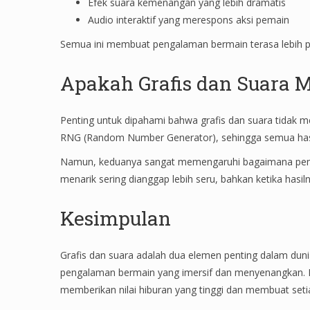
Efek suara kemenangan yang lebih dramatis
Audio interaktif yang merespons aksi pemain
Semua ini membuat pengalaman bermain terasa lebih 
Apakah Grafis dan Suara
Penting untuk dipahami bahwa grafis dan suara tidak 
RNG (Random Number Generator), sehingga semua hasil
Namun, keduanya sangat memengaruhi bagaimana pemai
menarik sering dianggap lebih seru, bahkan ketika hasil
Kesimpulan
Grafis dan suara adalah dua elemen penting dalam dun
pengalaman bermain yang imersif dan menyenangkan. 
memberikan nilai hiburan yang tinggi dan membuat setiap