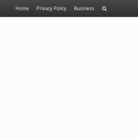
Home
Privacy Policy
Business