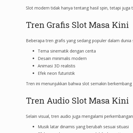
Slot modern tidak hanya tentang hasil spin, tetapi jug
Tren Grafis Slot Masa Kini
Beberapa tren grafis yang sedang populer dalam dunia sl
Tema sinematik dengan cerita
Desain minimalis modern
Animasi 3D realistis
Efek neon futuristik
Tren ini menunjukkan bahwa slot semakin berkembang me
Tren Audio Slot Masa Kini
Selain visual, tren audio juga mengalami perkembangan
Musik latar dinamis yang berubah sesuai situasi