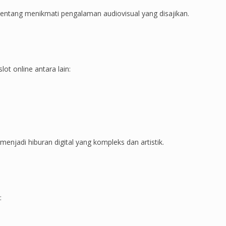
a tentang menikmati pengalaman audiovisual yang disajikan.
ot online antara lain:
njadi hiburan digital yang kompleks dan artistik.
: