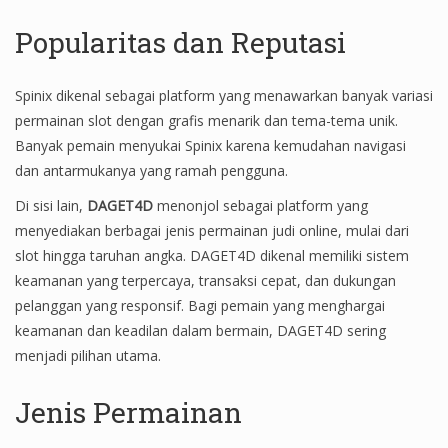
Popularitas dan Reputasi
Spinix dikenal sebagai platform yang menawarkan banyak variasi
permainan slot dengan grafis menarik dan tema-tema unik.
Banyak pemain menyukai Spinix karena kemudahan navigasi
dan antarmukanya yang ramah pengguna.
Di sisi lain,
DAGET4D
menonjol sebagai platform yang
menyediakan berbagai jenis permainan judi online, mulai dari
slot hingga taruhan angka. DAGET4D dikenal memiliki sistem
keamanan yang terpercaya, transaksi cepat, dan dukungan
pelanggan yang responsif. Bagi pemain yang menghargai
keamanan dan keadilan dalam bermain, DAGET4D sering
menjadi pilihan utama.
Jenis Permainan