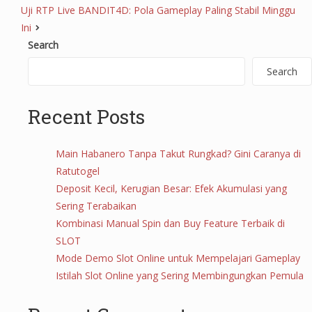
Uji RTP Live BANDIT4D: Pola Gameplay Paling Stabil Minggu
Ini
Search
Search
Recent Posts
Main Habanero Tanpa Takut Rungkad? Gini Caranya di
Ratutogel
Deposit Kecil, Kerugian Besar: Efek Akumulasi yang
Sering Terabaikan
Kombinasi Manual Spin dan Buy Feature Terbaik di
SLOT
Mode Demo Slot Online untuk Mempelajari Gameplay
Istilah Slot Online yang Sering Membingungkan Pemula