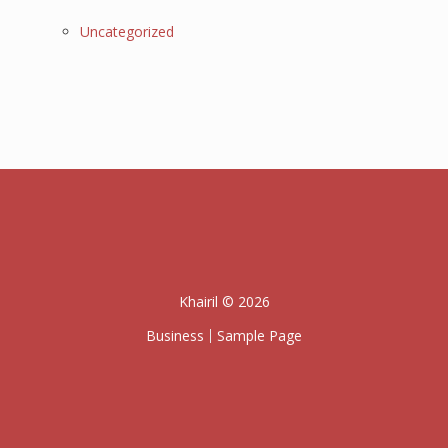
Uncategorized
Khairil © 2026
Business
Sample Page