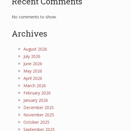
Recent Comments
No comments to show.
Archives
August 2026
July 2026
June 2026
May 2026
April 2026
March 2026
February 2026
January 2026
December 2025
November 2025
October 2025
September 2025