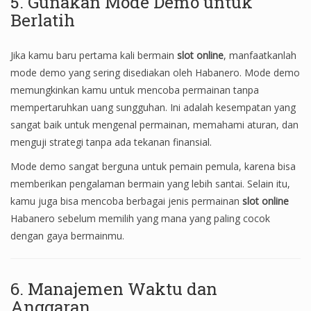
5. Gunakan Mode Demo untuk
Berlatih
Jika kamu baru pertama kali bermain
slot online
, manfaatkanlah
mode demo yang sering disediakan oleh Habanero. Mode demo
memungkinkan kamu untuk mencoba permainan tanpa
mempertaruhkan uang sungguhan. Ini adalah kesempatan yang
sangat baik untuk mengenal permainan, memahami aturan, dan
menguji strategi tanpa ada tekanan finansial.
Mode demo sangat berguna untuk pemain pemula, karena bisa
memberikan pengalaman bermain yang lebih santai. Selain itu,
kamu juga bisa mencoba berbagai jenis permainan
slot online
Habanero sebelum memilih yang mana yang paling cocok
dengan gaya bermainmu.
6. Manajemen Waktu dan
Anggaran