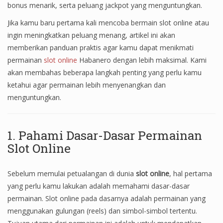
bonus menarik, serta peluang jackpot yang menguntungkan.
Jika kamu baru pertama kali mencoba bermain slot online atau
ingin meningkatkan peluang menang, artikel ini akan
memberikan panduan praktis agar kamu dapat menikmati
permainan
slot online
Habanero dengan lebih maksimal. Kami
akan membahas beberapa langkah penting yang perlu kamu
ketahui agar permainan lebih menyenangkan dan
menguntungkan.
1. Pahami Dasar-Dasar Permainan
Slot Online
Sebelum memulai petualangan di dunia
slot online
, hal pertama
yang perlu kamu lakukan adalah memahami dasar-dasar
permainan. Slot online pada dasarnya adalah permainan yang
menggunakan gulungan (reels) dan simbol-simbol tertentu.