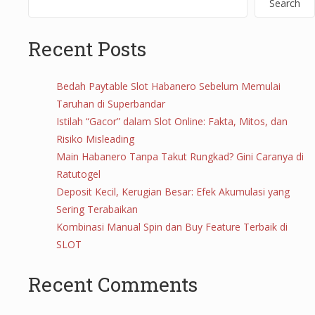
Search
Recent Posts
Bedah Paytable Slot Habanero Sebelum Memulai
Taruhan di Superbandar
Istilah “Gacor” dalam Slot Online: Fakta, Mitos, dan
Risiko Misleading
Main Habanero Tanpa Takut Rungkad? Gini Caranya di
Ratutogel
Deposit Kecil, Kerugian Besar: Efek Akumulasi yang
Sering Terabaikan
Kombinasi Manual Spin dan Buy Feature Terbaik di
SLOT
Recent Comments