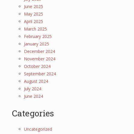
June 2025
May 2025
April 2025
March 2025
February 2025
January 2025
December 2024
November 2024
October 2024
September 2024
August 2024
July 2024
June 2024
Categories
Uncategorized