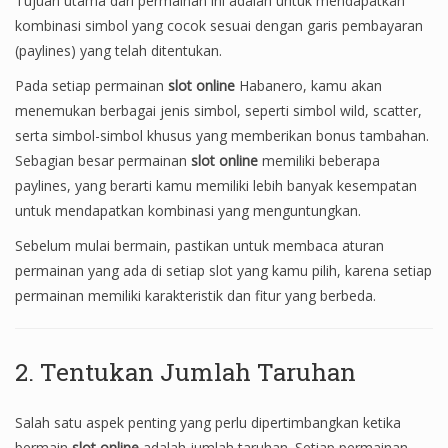
Tujuan utama dari permainan ini adalah untuk mendapatkan
kombinasi simbol yang cocok sesuai dengan garis pembayaran
(paylines) yang telah ditentukan.
Pada setiap permainan
slot online
Habanero, kamu akan
menemukan berbagai jenis simbol, seperti simbol wild, scatter,
serta simbol-simbol khusus yang memberikan bonus tambahan.
Sebagian besar permainan
slot online
memiliki beberapa
paylines, yang berarti kamu memiliki lebih banyak kesempatan
untuk mendapatkan kombinasi yang menguntungkan.
Sebelum mulai bermain, pastikan untuk membaca aturan
permainan yang ada di setiap slot yang kamu pilih, karena setiap
permainan memiliki karakteristik dan fitur yang berbeda.
2. Tentukan Jumlah Taruhan
Salah satu aspek penting yang perlu dipertimbangkan ketika
bermain
slot online
adalah jumlah taruhan. Setiap permainan