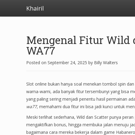
Khairil
Mengenal Fitur Wild 
WA77
Posted on
September 24, 2025
by
Billy Walters
Slot online bukan hanya soal menekan tombol spin dan
warna-warni, ada banyak fitur tersembunyi yang bisa 
yang paling sering menjadi penentu hasil permainan ad
wa77
, memahami dua fitur ini bisa jadi kunci untuk m
Meski terlihat sederhana, Wild dan Scatter punya pe
mengaktifkan bonus, hingga membuka jalan menuju jackpo
bagaimana cara mereka bekerja dalam game Habanero