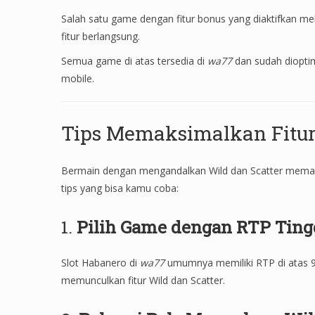
Salah satu game dengan fitur bonus yang diaktifkan me
fitur berlangsung.
Semua game di atas tersedia di
wa77
dan sudah diopti
mobile.
Tips Memaksimalkan Fitur
Bermain dengan mengandalkan Wild dan Scatter memang
tips yang bisa kamu coba:
1.
Pilih Game dengan RTP Ting
Slot Habanero di
wa77
umumnya memiliki RTP di atas 9
memunculkan fitur Wild dan Scatter.