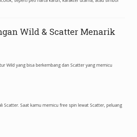
colok, seperti peti harta karun, karakter utama, atau simbol
gan Wild & Scatter Menarik
fitur Wild yang bisa berkembang dan Scatter yang memicu
i Scatter. Saat kamu memicu free spin lewat Scatter, peluang