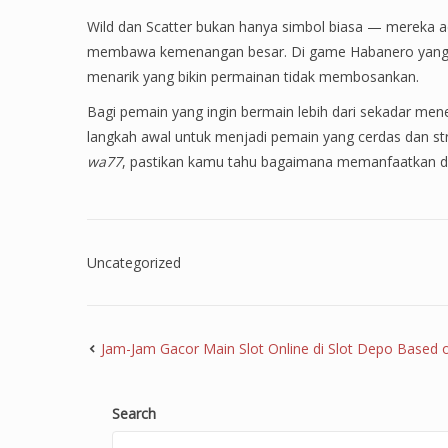
Wild dan Scatter bukan hanya simbol biasa — mereka a
membawa kemenangan besar. Di game Habanero yang 
menarik yang bikin permainan tidak membosankan.
Bagi pemain yang ingin bermain lebih dari sekadar me
langkah awal untuk menjadi pemain yang cerdas dan str
wa77
, pastikan kamu tahu bagaimana memanfaatkan dua
Uncategorized
Jam-Jam Gacor Main Slot Online di Slot Depo Based
Search