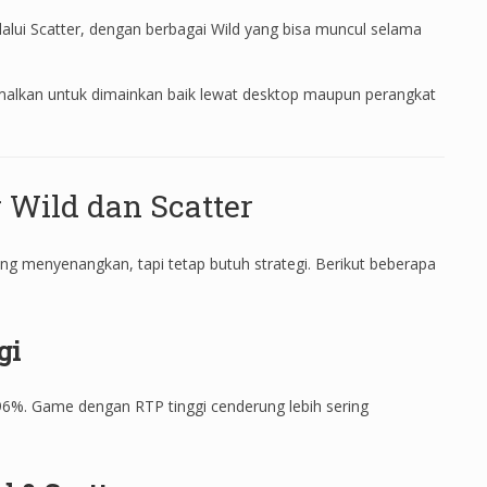
lalui Scatter, dengan berbagai Wild yang bisa muncul selama
malkan untuk dimainkan baik lewat desktop maupun perangkat
 Wild dan Scatter
 menyenangkan, tapi tetap butuh strategi. Berikut beberapa
gi
6%. Game dengan RTP tinggi cenderung lebih sering