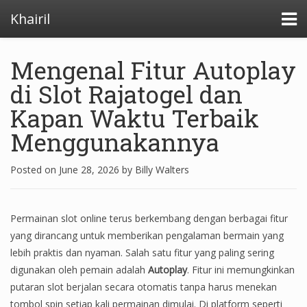
Khairil
Mengenal Fitur Autoplay
di Slot Rajatogel dan
Kapan Waktu Terbaik
Menggunakannya
Posted on
June 28, 2026
by
Billy Walters
Permainan slot online terus berkembang dengan berbagai fitur
yang dirancang untuk memberikan pengalaman bermain yang
lebih praktis dan nyaman. Salah satu fitur yang paling sering
digunakan oleh pemain adalah
Autoplay
. Fitur ini memungkinkan
putaran slot berjalan secara otomatis tanpa harus menekan
tombol spin setiap kali permainan dimulai. Di platform seperti