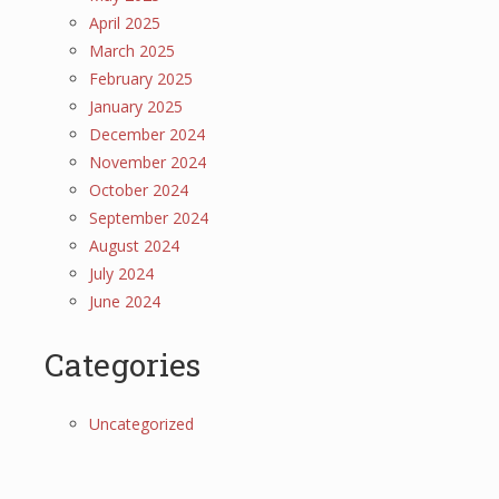
April 2025
March 2025
February 2025
January 2025
December 2024
November 2024
October 2024
September 2024
August 2024
July 2024
June 2024
Categories
Uncategorized