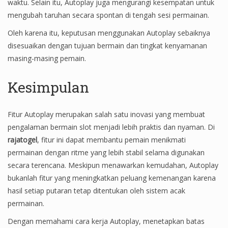
waktu. Selain itu, Autoplay juga mengurangi kesempatan untuk
mengubah taruhan secara spontan di tengah sesi permainan.
Oleh karena itu, keputusan menggunakan Autoplay sebaiknya
disesuaikan dengan tujuan bermain dan tingkat kenyamanan
masing-masing pemain.
Kesimpulan
Fitur Autoplay merupakan salah satu inovasi yang membuat
pengalaman bermain slot menjadi lebih praktis dan nyaman. Di
rajatogel
, fitur ini dapat membantu pemain menikmati
permainan dengan ritme yang lebih stabil selama digunakan
secara terencana. Meskipun menawarkan kemudahan, Autoplay
bukanlah fitur yang meningkatkan peluang kemenangan karena
hasil setiap putaran tetap ditentukan oleh sistem acak
permainan.
Dengan memahami cara kerja Autoplay, menetapkan batas