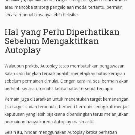
atau mencoba strategi pengelolaan modal tertentu, bermain
secara manual biasanya lebih fleksibel.
Hal yang Perlu Diperhatikan
Sebelum Mengaktifkan
Autoplay
Walaupun praktis, Autoplay tetap membutuhkan pengawasan.
Salah satu langkah terbaik adalah menetapkan batas kerugian
sebelum permainan dimulai. Dengan cara ini, sesi bermain akan
berhenti secara otomatis ketika batas tersebut tercapai.
Pemain juga disarankan untuk menentukan target kemenangan.
Jika target sudah terpenuhi, berhenti bermain sering kali menjadi
keputusan yang lebih bijaksana dibandingkan terus melanjutkan
permainan hanya karena Autoplay masih aktif.
Selain itu, hindari menggunakan Autoplay ketika perhatian