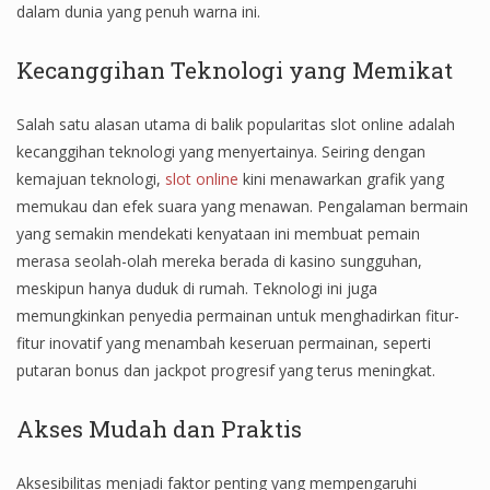
dalam dunia yang penuh warna ini.
Kecanggihan Teknologi yang Memikat
Salah satu alasan utama di balik popularitas slot online adalah
kecanggihan teknologi yang menyertainya. Seiring dengan
kemajuan teknologi,
slot online
kini menawarkan grafik yang
memukau dan efek suara yang menawan. Pengalaman bermain
yang semakin mendekati kenyataan ini membuat pemain
merasa seolah-olah mereka berada di kasino sungguhan,
meskipun hanya duduk di rumah. Teknologi ini juga
memungkinkan penyedia permainan untuk menghadirkan fitur-
fitur inovatif yang menambah keseruan permainan, seperti
putaran bonus dan jackpot progresif yang terus meningkat.
Akses Mudah dan Praktis
Aksesibilitas menjadi faktor penting yang mempengaruhi