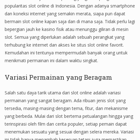
popularitas slot online di Indonesia. Dengan adanya smartphone
dan koneksi internet yang semakin merata, siapa pun dapat
bermain slot online kapan saja dan di mana saja. Tidak perlu lagi
bepergian jauh ke kasino fisik atau menunggu giliran di mesin
slot. Semua yang diperlukan adalah sebuah perangkat yang
terhubung ke internet dan akses ke situs slot online favorit.
Kemudahan ini tentunya mempermudah banyak orang untuk
menikmati permainan ini dalam waktu singkat.
Variasi Permainan yang Beragam
Salah satu daya tarik utama dari slot online adalah variasi
permainan yang sangat beragam. Ada ribuan jenis slot yang
tersedia, masing-masing dengan tema, fitur, dan mekanisme
yang berbeda. Mulai dari slot bertema petualangan hingga yang
terinspirasi oleh film dan cerita populer, setiap pemain dapat
menemukan sesuatu yang sesuai dengan selera mereka. Variasi
ini tidak hanya menambah keseruan tetapi juga memastikan