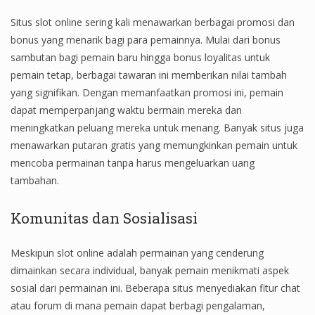
Situs slot online sering kali menawarkan berbagai promosi dan
bonus yang menarik bagi para pemainnya. Mulai dari bonus
sambutan bagi pemain baru hingga bonus loyalitas untuk
pemain tetap, berbagai tawaran ini memberikan nilai tambah
yang signifikan. Dengan memanfaatkan promosi ini, pemain
dapat memperpanjang waktu bermain mereka dan
meningkatkan peluang mereka untuk menang. Banyak situs juga
menawarkan putaran gratis yang memungkinkan pemain untuk
mencoba permainan tanpa harus mengeluarkan uang
tambahan.
Komunitas dan Sosialisasi
Meskipun slot online adalah permainan yang cenderung
dimainkan secara individual, banyak pemain menikmati aspek
sosial dari permainan ini. Beberapa situs menyediakan fitur chat
atau forum di mana pemain dapat berbagi pengalaman,