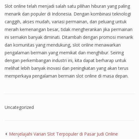
Slot online telah menjadi salah satu pilihan hiburan yang paling
menarik dan populer di Indonesia. Dengan kombinasi teknologi
canggih, akses mudah, variasi permainan, dan peluang untuk
meraih kemenangan besar, tidak mengherankan jika permainan
ini semakin banyak diminati. Ditambah dengan promosi menarik
dan komunitas yang mendukung, slot online menawarkan
pengalaman bermain yang memikat dan menghibur. Seiring
dengan perkembangan industri ini, kita dapat berharap untuk
melihat lebih banyak inovasi dan peningkatan yang akan terus
memperkaya pengalaman bermain slot online di masa depan.
Uncategorized
Menjelajahi Varian Slot Terpopuler di Pasar Judi Online