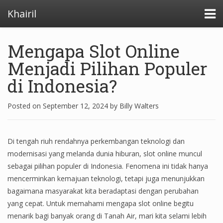
Khairil
Mengapa Slot Online
Menjadi Pilihan Populer
di Indonesia?
Posted on
September 12, 2024
by
Billy Walters
Di tengah riuh rendahnya perkembangan teknologi dan
modernisasi yang melanda dunia hiburan, slot online muncul
sebagai pilihan populer di Indonesia. Fenomena ini tidak hanya
mencerminkan kemajuan teknologi, tetapi juga menunjukkan
bagaimana masyarakat kita beradaptasi dengan perubahan
yang cepat. Untuk memahami mengapa slot online begitu
menarik bagi banyak orang di Tanah Air, mari kita selami lebih