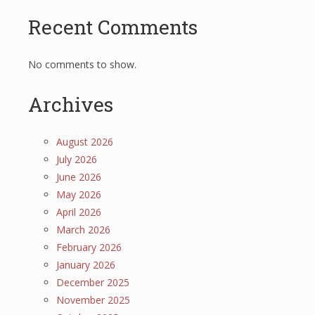
Recent Comments
No comments to show.
Archives
August 2026
July 2026
June 2026
May 2026
April 2026
March 2026
February 2026
January 2026
December 2025
November 2025