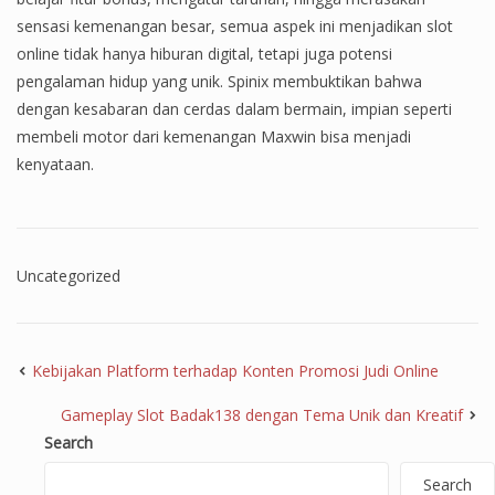
sensasi kemenangan besar, semua aspek ini menjadikan slot
online tidak hanya hiburan digital, tetapi juga potensi
pengalaman hidup yang unik. Spinix membuktikan bahwa
dengan kesabaran dan cerdas dalam bermain, impian seperti
membeli motor dari kemenangan Maxwin bisa menjadi
kenyataan.
Uncategorized
Kebijakan Platform terhadap Konten Promosi Judi Online
Gameplay Slot Badak138 dengan Tema Unik dan Kreatif
Search
Search