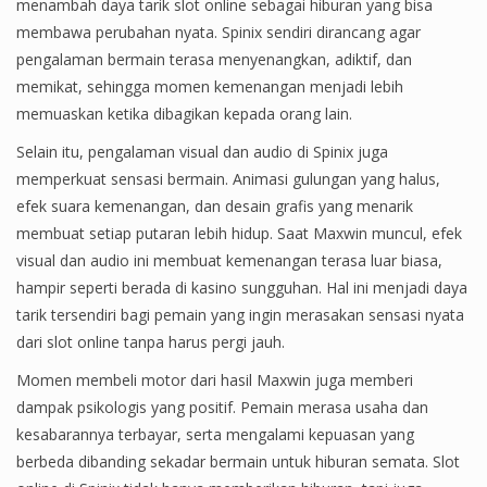
menambah daya tarik slot online sebagai hiburan yang bisa
membawa perubahan nyata. Spinix sendiri dirancang agar
pengalaman bermain terasa menyenangkan, adiktif, dan
memikat, sehingga momen kemenangan menjadi lebih
memuaskan ketika dibagikan kepada orang lain.
Selain itu, pengalaman visual dan audio di Spinix juga
memperkuat sensasi bermain. Animasi gulungan yang halus,
efek suara kemenangan, dan desain grafis yang menarik
membuat setiap putaran lebih hidup. Saat Maxwin muncul, efek
visual dan audio ini membuat kemenangan terasa luar biasa,
hampir seperti berada di kasino sungguhan. Hal ini menjadi daya
tarik tersendiri bagi pemain yang ingin merasakan sensasi nyata
dari slot online tanpa harus pergi jauh.
Momen membeli motor dari hasil Maxwin juga memberi
dampak psikologis yang positif. Pemain merasa usaha dan
kesabarannya terbayar, serta mengalami kepuasan yang
berbeda dibanding sekadar bermain untuk hiburan semata. Slot