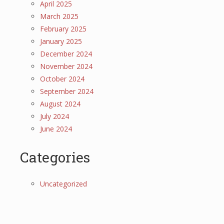
April 2025
March 2025
February 2025
January 2025
December 2024
November 2024
October 2024
September 2024
August 2024
July 2024
June 2024
Categories
Uncategorized