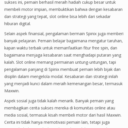
sukses ini, pemain berhasil meraih hadiah cukup besar untuk
membeli motor impian, membuktikan bahwa dengan kesabaran
dan strategi yang tepat, slot online bisa lebih dari sekadar
hiburan digital.
Selain aspek finansial, pengalaman bermain Spinix juga memberi
banyak pelajaran. Pemain belajar bagaimana mengatur taruhan,
kapan waktu terbaik untuk memanfaatkan fitur free spin, dan
bagaimana menjaga kesabaran saat menghadapi putaran yang
kalah. Slot online memang permainan untung-untungan, tapi
pengalaman panjang di Spinix membuat pemain lebih bijak dan
disiplin dalam mengelola modal. Kesabaran dan strategi inilah
yang menjadi kunci dalam meraih kemenangan besar, termasuk
Maxwin.
Aspek sosial juga tidak kalah menarik. Banyak pemain yang
membagikan cerita sukses mereka di komunitas online atau
media sosial, termasuk kisah membeli motor dari hasil Maxwin.
Cerita ini tidak hanya memotivasi pemain lain, tetapi juga