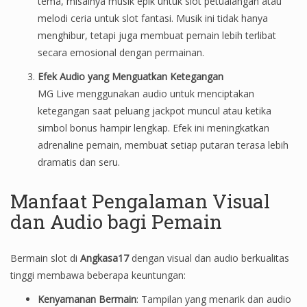
tema, misalnya musik epik untuk slot petualangan atau
melodi ceria untuk slot fantasi. Musik ini tidak hanya
menghibur, tetapi juga membuat pemain lebih terlibat
secara emosional dengan permainan.
Efek Audio yang Menguatkan Ketegangan
MG Live menggunakan audio untuk menciptakan
ketegangan saat peluang jackpot muncul atau ketika
simbol bonus hampir lengkap. Efek ini meningkatkan
adrenaline pemain, membuat setiap putaran terasa lebih
dramatis dan seru.
Manfaat Pengalaman Visual
dan Audio bagi Pemain
Bermain slot di
Angkasa17
dengan visual dan audio berkualitas
tinggi membawa beberapa keuntungan:
Kenyamanan Bermain
: Tampilan yang menarik dan audio