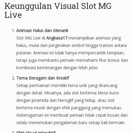
Keunggulan Visual Slot MG
Live
Animasi Halus dan Menarik
Slot MG Live di
Angkasa17
menampilkan animasi yang
halus, mulai dari pergerakan simbol hingga transisi antara
putaran. Animasi ini tidak hanya mempercantik tampilan,
tetapi juga membantu pemain memahami fitur bonus dan
kombinasi kemenangan dengan lebih jelas.
Tema Beragam dan Kreatif
Setiap permainan memiliki tema unik yang dirancang
dengan detail. Misalnya, ada slot bertema Mesir kuno
dengan piramida dan hieroglif yang hidup, atau slot
bertema musik dengan efek panggung yang memukau.
Keberagaman ini membuat pemain tidak cepat bosan dan
selalu menemukan pengalaman baru setiap kali bermain.
Efek Visual Interaktif