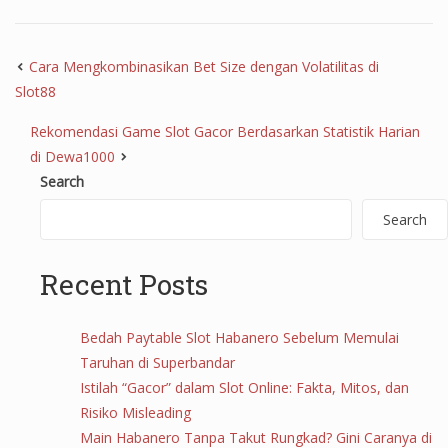
Cara Mengkombinasikan Bet Size dengan Volatilitas di
Slot88
Rekomendasi Game Slot Gacor Berdasarkan Statistik Harian
di Dewa1000
Search
Search
Recent Posts
Bedah Paytable Slot Habanero Sebelum Memulai
Taruhan di Superbandar
Istilah “Gacor” dalam Slot Online: Fakta, Mitos, dan
Risiko Misleading
Main Habanero Tanpa Takut Rungkad? Gini Caranya di