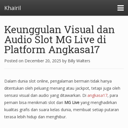
Khairil
Keunggulan Visual dan
Audio Slot MG Live di
Platform Angkasa17
Posted on
December 20, 2025
by
Billy Walters
Dalam dunia slot online, pengalaman bermain tidak hanya
ditentukan oleh peluang menang atau jackpot, tetapi juga oleh
sensasi visual dan audio yang ditawarkan. Di
angkasa17
, para
pemain bisa menikmati slot dari
MG Live
yang menghadirkan
kualitas grafis dan suara kelas dunia, membuat setiap putaran
terasa lebih hidup dan menghibur.