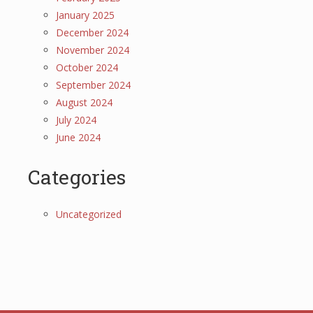
January 2025
December 2024
November 2024
October 2024
September 2024
August 2024
July 2024
June 2024
Categories
Uncategorized