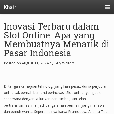
Khairil
Inovasi Terbaru dalam
Slot Online: Apa yang
Membuatnya Menarik di
Pasar Indonesia
Posted on
August 11, 2024
by
Billy Walters
Di tengah kemajuan teknologi yang kian pesat, dunia perjudian
online tak pernah berhenti berinovasi. Slot online, yang dulu
sederhana dengan gulungan dan simbol, kini telah
bertransformasi menjadi pengalaman bermain yang menawan
dan penuh warna. Seperti halnya karya Pramoedya Ananta Toer