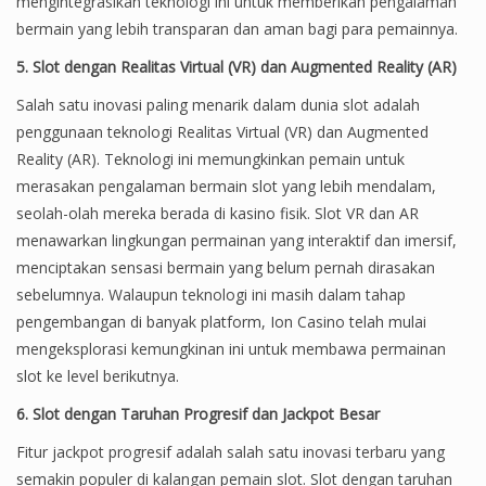
mengintegrasikan teknologi ini untuk memberikan pengalaman
bermain yang lebih transparan dan aman bagi para pemainnya.
5. Slot dengan Realitas Virtual (VR) dan Augmented Reality (AR)
Salah satu inovasi paling menarik dalam dunia slot adalah
penggunaan teknologi Realitas Virtual (VR) dan Augmented
Reality (AR). Teknologi ini memungkinkan pemain untuk
merasakan pengalaman bermain slot yang lebih mendalam,
seolah-olah mereka berada di kasino fisik. Slot VR dan AR
menawarkan lingkungan permainan yang interaktif dan imersif,
menciptakan sensasi bermain yang belum pernah dirasakan
sebelumnya. Walaupun teknologi ini masih dalam tahap
pengembangan di banyak platform, Ion Casino telah mulai
mengeksplorasi kemungkinan ini untuk membawa permainan
slot ke level berikutnya.
6. Slot dengan Taruhan Progresif dan Jackpot Besar
Fitur jackpot progresif adalah salah satu inovasi terbaru yang
semakin populer di kalangan pemain slot. Slot dengan taruhan