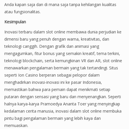
Anda kapan saja dan di mana saja tanpa kehilangan kualitas
atau fungsionalitas.
Kesimpulan
Inovasi terbaru dalam slot online membawa dunia perjudian ke
dimensi baru yang penuh dengan warna, kreativitas, dan
teknologi canggih. Dengan grafik dan animasi yang
mengagumkan, fitur bonus yang semakin kreatif, tema terkini,
teknologi blockchain, serta kemungkinan VR dan AR, slot online
menawarkan pengalaman bermain yang tak tertandingi. Situs
seperti Ion Casino berperan sebagai pelopor dalam
menghadirkan inovasi-inovasi ini ke pasar Indonesia,
memastikan bahwa para pemain dapat menikmati setiap
putaran dengan sensasi yang baru dan menyenangkan. Seperti
halnya karya-karya Pramoedya Ananta Toer yang menyingkap
kedalaman cerita manusia, inovasi dalam slot online membuka
pintu bagi pengalaman bermain yang lebih kaya dan
memuaskan.