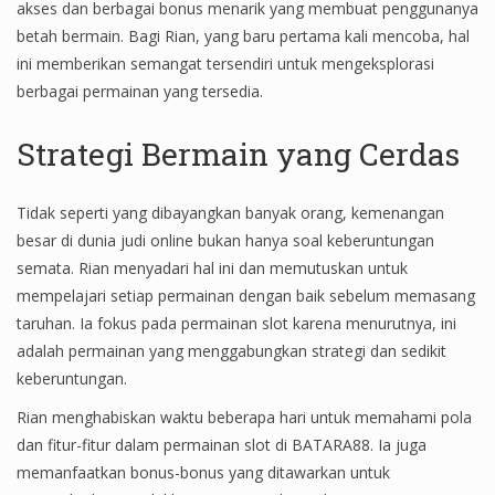
akses dan berbagai bonus menarik yang membuat penggunanya
betah bermain. Bagi Rian, yang baru pertama kali mencoba, hal
ini memberikan semangat tersendiri untuk mengeksplorasi
berbagai permainan yang tersedia.
Strategi Bermain yang Cerdas
Tidak seperti yang dibayangkan banyak orang, kemenangan
besar di dunia judi online bukan hanya soal keberuntungan
semata. Rian menyadari hal ini dan memutuskan untuk
mempelajari setiap permainan dengan baik sebelum memasang
taruhan. Ia fokus pada permainan slot karena menurutnya, ini
adalah permainan yang menggabungkan strategi dan sedikit
keberuntungan.
Rian menghabiskan waktu beberapa hari untuk memahami pola
dan fitur-fitur dalam permainan slot di BATARA88. Ia juga
memanfaatkan bonus-bonus yang ditawarkan untuk