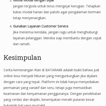
Kelola Modal dengan Bijak
Jangan tergoda untuk terus mengejar kerugian. Tetapkan
batas modal harian dan patuhi agar pengalaman bermain
tetap menyenangkan.
Gunakan Layanan Customer Service
Jika menemui kendala, jangan ragu untuk menghubungi
layanan pelanggan. Mereka siap membantu dengan cepat
dan ramah.
Kesimpulan
Cerita kemenangan Rian di BATARA88 adalah bukti bahwa judi
online bisa menjadi hiburan yang menguntungkan jika dijalani
dengan cara yang tepat. Platform ini tidak hanya menyediakan
permainan yang variatif dan seru, tetapi juga memastikan
keamanan dan kenyamanan penggunanya. Dengan pendekatan
yang cerdas dan disiplin, kesempatan meraih putaran besar
bukanlah hal yang mustahil.