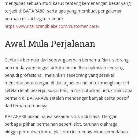
mengupas sebuah studi kasus tentang kemenangan besar yang
terjadi di BATARA88, serta apa yang membuat pengalaman
bermain di sini begitu menarik
https://www.tailorandblake.com/customer-care/
.
Awal Mula Perjalanan
Cerita ini bermula dari seorang pemain bernama Rian, seorang
pria muda yang tinggal di kota besar. Rian bukanlah seorang
penjudi profesional, melainkan seseorang yang sesekali
mencoba peruntungan di dunia judi online untuk menghibur diri
setelah lelah bekerja. Suatu hari, ia memutuskan untuk mencoba
bermain di BATARA88 setelah mendengar banyak cerita positif
dari teman-temannya.
BATARA88 bukan hanya sekadar situs judi biasa. Dengan
berbagai pilihan permainan seperti slot, taruhan olahraga,
hingga permainan kartu, platform ini menawarkan kemudahan