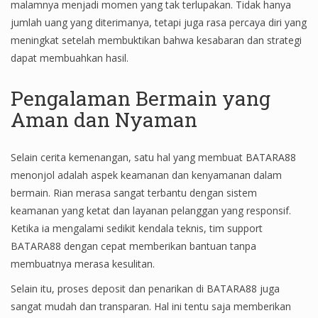
malamnya menjadi momen yang tak terlupakan. Tidak hanya
jumlah uang yang diterimanya, tetapi juga rasa percaya diri yang
meningkat setelah membuktikan bahwa kesabaran dan strategi
dapat membuahkan hasil.
Pengalaman Bermain yang
Aman dan Nyaman
Selain cerita kemenangan, satu hal yang membuat BATARA88
menonjol adalah aspek keamanan dan kenyamanan dalam
bermain. Rian merasa sangat terbantu dengan sistem
keamanan yang ketat dan layanan pelanggan yang responsif.
Ketika ia mengalami sedikit kendala teknis, tim support
BATARA88 dengan cepat memberikan bantuan tanpa
membuatnya merasa kesulitan.
Selain itu, proses deposit dan penarikan di BATARA88 juga
sangat mudah dan transparan. Hal ini tentu saja memberikan