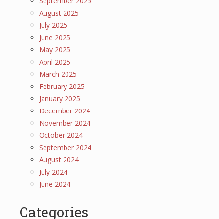
September 2025
August 2025
July 2025
June 2025
May 2025
April 2025
March 2025
February 2025
January 2025
December 2024
November 2024
October 2024
September 2024
August 2024
July 2024
June 2024
Categories