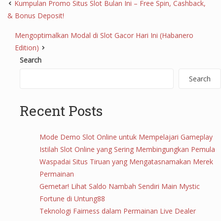
Kumpulan Promo Situs Slot Bulan Ini – Free Spin, Cashback,
& Bonus Deposit!
Mengoptimalkan Modal di Slot Gacor Hari Ini (Habanero
Edition)
Search
Search
Recent Posts
Mode Demo Slot Online untuk Mempelajari Gameplay
Istilah Slot Online yang Sering Membingungkan Pemula
Waspadai Situs Tiruan yang Mengatasnamakan Merek
Permainan
Gemetar! Lihat Saldo Nambah Sendiri Main Mystic
Fortune di Untung88
Teknologi Fairness dalam Permainan Live Dealer