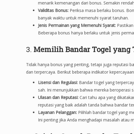
menarik kemenangan dari bonus. Semakin rendah 
Validitas Bonus:
Periksa masa berlaku bonus. Bon
banyak waktu untuk memenuhi syarat taruhan.
Jenis Permainan yang Memenuhi Syarat:
Pastikan
Beberapa bonus hanya berlaku untuk jenis permai
3.
Memilih Bandar Togel yang 
Tidak hanya bonus yang penting, tetapi juga reputasi ban
dan terpercaya. Berikut beberapa indikator kepercayaan
Lisensi dan Regulasi:
Bandar togel yang terpercaya
sah. Ini menunjukkan bahwa mereka beroperasi s
Ulasan dan Reputasi:
Cari tahu apa yang dikatakan
reputasi yang baik adalah tanda bahwa bandar te
Layanan Pelanggan:
Pilihlah bandar togel yang m
Ini penting jika Anda menghadapi masalah atau 