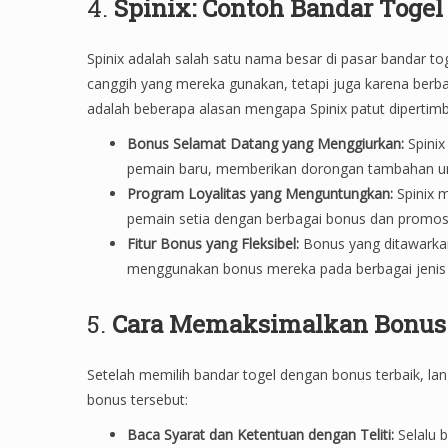
4.
Spinix: Contoh Bandar Toge
Spinix adalah salah satu nama besar di pasar bandar to
canggih yang mereka gunakan, tetapi juga karena berb
adalah beberapa alasan mengapa Spinix patut dipertim
Bonus Selamat Datang yang Menggiurkan:
Spinix
pemain baru, memberikan dorongan tambahan u
Program Loyalitas yang Menguntungkan:
Spinix 
pemain setia dengan berbagai bonus dan promosi 
Fitur Bonus yang Fleksibel:
Bonus yang ditawarkan
menggunakan bonus mereka pada berbagai jenis p
5.
Cara Memaksimalkan Bonus
Setelah memilih bandar togel dengan bonus terbaik, l
bonus tersebut:
Baca Syarat dan Ketentuan dengan Teliti:
Selalu 