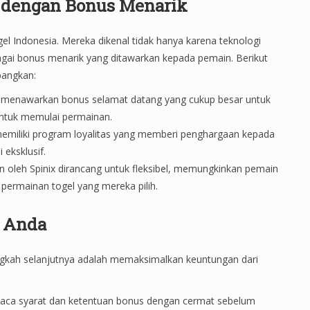
l dengan Bonus Menarik
gel Indonesia. Mereka dikenal tidak hanya karena teknologi
agai bonus menarik yang ditawarkan kepada pemain. Berikut
bangkan:
 menawarkan bonus selamat datang yang cukup besar untuk
ntuk memulai permainan.
memiliki program loyalitas yang memberi penghargaan kepada
eksklusif.
 oleh Spinix dirancang untuk fleksibel, memungkinkan pemain
ermainan togel yang mereka pilih.
 Anda
angkah selanjutnya adalah memaksimalkan keuntungan dari
baca syarat dan ketentuan bonus dengan cermat sebelum