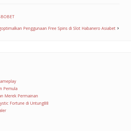
 SBOBET
optimalkan Penggunaan Free Spins di Slot Habanero Asiabet
Gameplay
an Pemula
an Merek Permainan
ystic Fortune di Untung88
aler