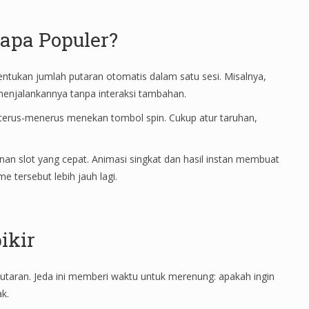
apa Populer?
tukan jumlah putaran otomatis dalam satu sesi. Misalnya,
menjalankannya tanpa interaksi tambahan.
lu terus-menerus menekan tombol spin. Cukup atur taruhan,
inan slot yang cepat. Animasi singkat dan hasil instan membuat
 tersebut lebih jauh lagi.
ikir
putaran. Jeda ini memberi waktu untuk merenung: apakah ingin
k.