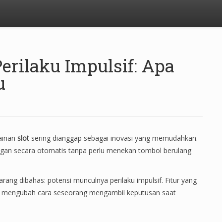
erilaku Impulsif: Apa
u
ainan
slot
sering dianggap sebagai inovasi yang memudahkan.
gan secara otomatis tanpa perlu menekan tombol berulang
arang dibahas: potensi munculnya perilaku impulsif. Fitur yang
dar mengubah cara seseorang mengambil keputusan saat