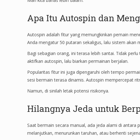
Mari kita bahas lebih dalam.
Apa Itu Autospin dan Meng
Autospin adalah fitur yang memungkinkan pemain menen
Anda mengatur 50 putaran sekaligus, lalu sistem akan 
Bagi sebagian orang, ini terasa lebih santai. Tidak per
aktifkan autospin, lalu biarkan permainan berjalan.
Popularitas fitur ini juga dipengaruhi oleh tempo perma
sesi bermain terasa dinamis. Autospin mempercepat ritme
Namun, di sinilah letak potensi risikonya.
Hilangnya Jeda untuk Berp
Saat bermain secara manual, ada jeda alami di antara 
melanjutkan, menurunkan taruhan, atau berhenti sejena