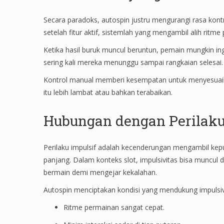
Secara paradoks, autospin justru mengurangi rasa kon
setelah fitur aktif, sistemlah yang mengambil alih ritme
Ketika hasil buruk muncul beruntun, pemain mungkin in
sering kali mereka menunggu sampai rangkaian selesai
Kontrol manual memberi kesempatan untuk menyesuaika
itu lebih lambat atau bahkan terabaikan.
Hubungan dengan Perilaku
Perilaku impulsif adalah kecenderungan mengambil ke
panjang. Dalam konteks slot, impulsivitas bisa muncul 
bermain demi mengejar kekalahan.
Autospin menciptakan kondisi yang mendukung impulsiv
Ritme permainan sangat cepat.