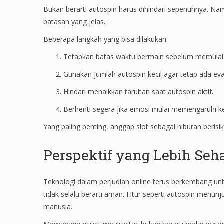
Bukan berarti autospin harus dihindari sepenuhnya. N
batasan yang jelas.
Beberapa langkah yang bisa dilakukan:
Tetapkan batas waktu bermain sebelum memulai 
Gunakan jumlah autospin kecil agar tetap ada eval
Hindari menaikkan taruhan saat autospin aktif.
Berhenti segera jika emosi mulai memengaruhi k
Yang paling penting, anggap slot sebagai hiburan beris
Perspektif yang Lebih Seh
Teknologi dalam perjudian online terus berkembang
tidak selalu berarti aman. Fitur seperti autospin men
manusia.